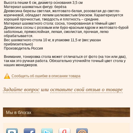
Высота пешки 6 см, диаметр основания 3,5 см
Материал шахматных фигур: берёза
Древесина березы светлая, желтовато-белая, розоватая до светло-
коричневой, обладает легким шелковистым блеском. Характеризуется
хорошей прочностью, твердость и плотность – средние.
Материал шахматного стола: сосна, тонированная в тёмный цвет
Древесина сосны с розовым или буро-красным ядром и желтовато-бурой
заболонью, прямослойная, легкая, смолистая, прочная, легко
обрабатывается.
Вес шахматного стола 10 кг, в упаковке 11,5 кг (вес указан
приблизительно)
Производитель Россия
Внимание, тонировка стола может отличаться от фото (на тон или два),
так как это ручная работа. Обязательно уточняйте точный цвет стола у
наших менеджеров.
Сообщить об ошибке в описании товара
Задайте вопрос
или
оставьте свой отзыв о товаре
Мы в блогах