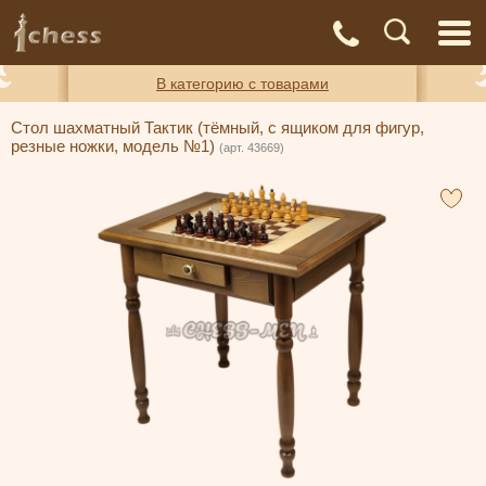
С
Адреса
Доставка
Контакты
О нас
магазинов
и оплата
а
В категорию с товарами
Стол шахматный Тактик (тёмный, с ящиком для фигур,
резные ножки, модель №1)
(арт. 43669)