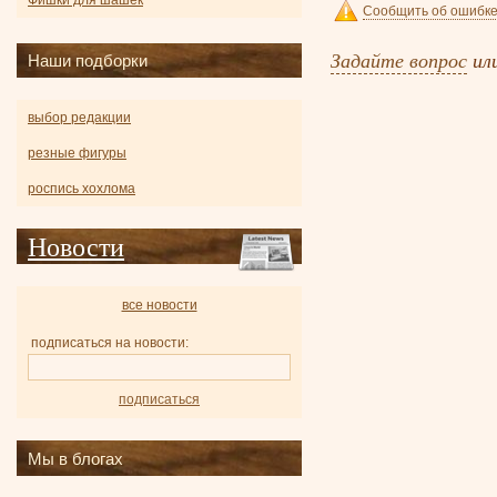
Фишки для шашек
Сообщить об ошибке
Задайте вопрос
ил
Наши подборки
выбор редакции
резные фигуры
роспись хохлома
Новости
все новости
подписаться на новости:
подписаться
Мы в блогах