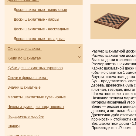
Доски шахматные
Доски шахматные - виниловые
Доски шахматные - ларцы
Доски шахматные - нескладные
Доски шахматные - складные
Фигуры для шахмат
Размер шахматной доски 
Размер шахматной доски 
Книги по шахматам
Высота доски в сложенно
Размер клетки шахматног
Кубки для шахматных турниров
Каркас шахматной доски 
(обычно ставится 1 замок
Внутри шахматная доска 
Свечи в форме шахмат
Бук – представитель лис
дерева. Древесина бука 
Значки шахматные
плотная, твердая, достат
Шахматное поле выполнен
Магниты шахматные сувенирные
Название техники маркет
котором мозаичный узор 
Венге — редкая и ценная
Чехлы и сумки для нард, шахмат
дорогих, и не только бла
Древесина дуба отличает
Подарочные коробки
прочности и стойкости к в
Вес шахматной доски - 1,8
Шашки
Производитель Россия