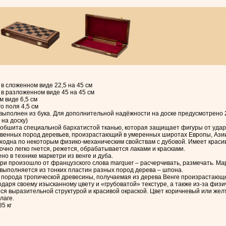
в сложенном виде 22,5 на 45 см
в разложенном виде 45 на 45 см
м виде 6,5 см
о поля 4,5 см
выполнен из бука. Для дополнительной надёжности на доске предусмотрено 
 на доску)
обшита специальной бархатистой тканью, которая защищает фигуры от ударо
твенных пород деревьев, произрастающий в умеренных широтах Европы, Азии
сходна по некоторым физико-механическим свойствам с дубовой. Имеет красив
очно легко гнется, режется, обрабатывается лаками и красками.
о в технике маркетри из венге и дуба.
ри произошло от французского слова marquer – расчерчивать, размечать. Мар
выполняется из тонких пластин разных пород дерева – шпона.
 порода тропической древесины, получаемая из дерева Венге произрастающе
годаря своему изысканному цвету и «грубоватой» текстуре, а также из-за физич
ся выразительной структурой и красивой окраской. Цвет коричневый или жел
лаге.
5 кг