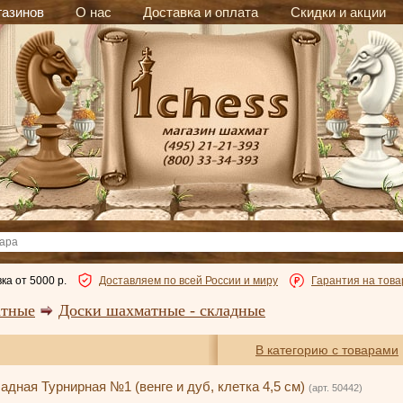
газинов
О нас
Доставка и оплата
Скидки и акции
ка от 5000 р.
Доставляем по всей России и миру
Гарантия на това
атные
Доски шахматные - складные
В категорию с товарами
дная Турнирная №1 (венге и дуб, клетка 4,5 см)
(арт. 50442)