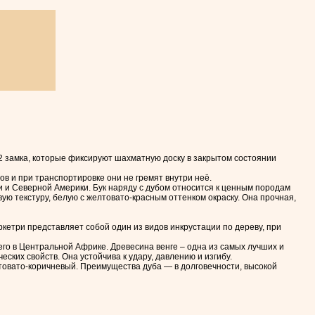
2 замка, которые фиксируют шахматную доску в закрытом состоянии
в и при транспортировке они не гремят внутри неё.
 и Северной Америки. Бук наряду с дубом относится к ценным породам
ую текстуру, белую с желтовато-красным оттенком окраску. Она прочная,
кетри представляет собой один из видов инкрустации по дереву, при
го в Центральной Африке. Древесина венге – одна из самых лучших и
еских свойств. Она устойчива к удару, давлению и изгибу.
товато-коричневый. Преимущества дуба — в долговечности, высокой