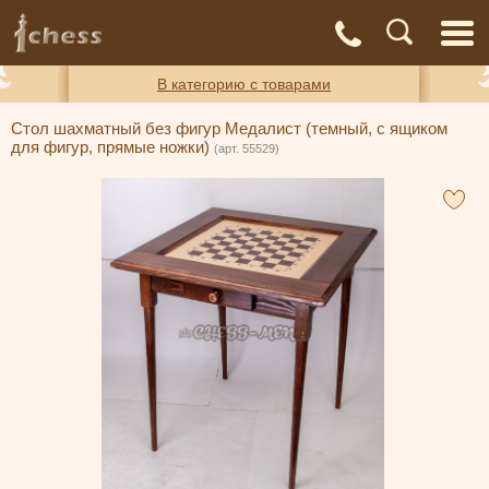
С
Адреса
Доставка
Контакты
О нас
магазинов
и оплата
а
В категорию с товарами
Стол шахматный без фигур Медалист (темный, с ящиком
для фигур, прямые ножки)
(арт. 55529)