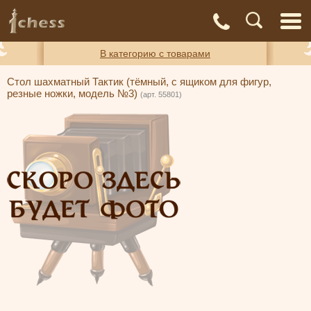
С
Адреса
Доставка
Контакты
О нас
магазинов
и оплата
а
В категорию с товарами
Стол шахматный Тактик (тёмный, с ящиком для фигур,
резные ножки, модель №3)
(арт. 55801)