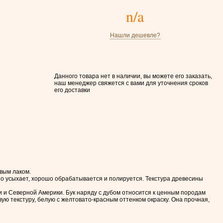
n/a
Нашли дешевле?
Данного товара нет в наличии, вы можете его заказать,
наш менеджер свяжется с вами для уточнения сроков
его доставки
овым лаком.
о усыхает, хорошо обрабатывается и полируется. Текстура древесины
 и Северной Америки. Бук наряду с дубом относится к ценным породам
ую текстуру, белую с желтовато-красным оттенком окраску. Она прочная,