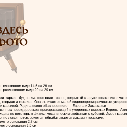
в сложенном виде 14,5 на 29 см
в разложенном виде 29 на 29 см
и: каркас - бук, шахматное поле - ясень, покрытый снаружи шелковисто-мат
, твердая и тяжелая. Она отличается малой водонепроницаемостью, умеренн
и красивой. Родина ясеня обыкновенного — Европа и Закавказье
твенных пород деревьев, произрастающий в умеренных широтах Европы, Азии
сходна по некоторым физико-механическим свойствам с дубовой. Имеет красив
очно легко гнется, режется, обрабатывается лаками и красками.
аметр основания 2,7 см
метр основания 2,5 см