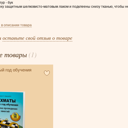
ур - бук
ху защитным шелковисто-матовым лаком и подклеены снизу тканью, чтобы не
 в описании товара
и
оставьте свой отзыв о товаре
е товары
(1)
й год обучения