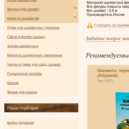
Доски шахматные
Материал шахматных фиг
Все фигуры покрыты свер
Фигуры для шахмат
Вес шахмат - 0,6 кг
Производитель Россия
Книги по шахматам
Сообщить об ошибке
Кубки для шахматных турниров
Задайте вопрос
ил
Свечи в форме шахмат
Значки шахматные
Рекомендуемы
Магниты шахматные сувенирные
Чехлы и сумки для нард, шахмат
Шахматы: первы
Подарочные коробки
(Абрамов)
(арт. 6251)
Шашки
Фишки для шашек
Наши подборки
выбор редакции