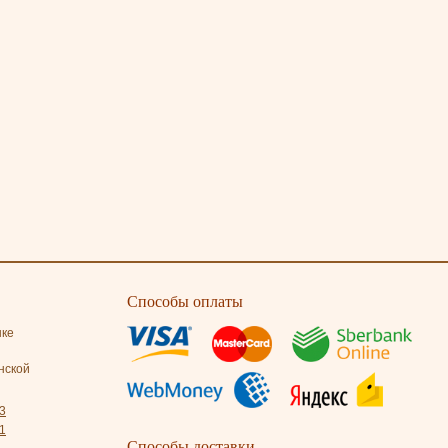
Способы оплаты
нке
нской
3
1
Способы доставки