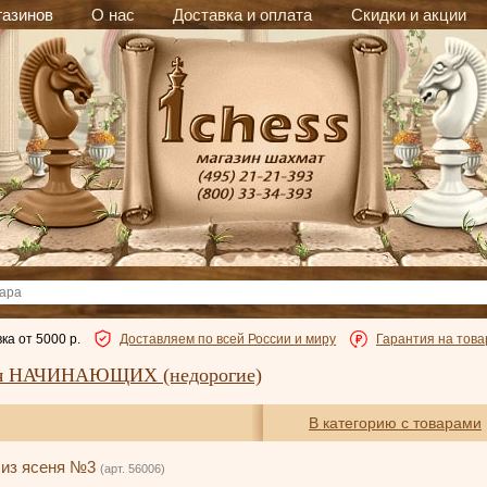
газинов
О нас
Доставка и оплата
Скидки и акции
ка от 5000 р.
Доставляем по всей России и миру
Гарантия на това
я НАЧИНАЮЩИХ (недорогие)
В категорию с товарами
 из ясеня №3
(арт. 56006)