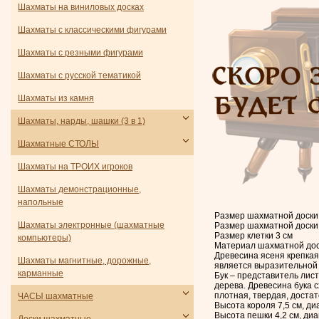
Шахматы на виниловых досках
Шахматы с классическими фигурами
Шахматы с резными фигурами
Шахматы с русской тематикой
Шахматы из камня
Шахматы, нарды, шашки (3 в 1)
Шахматные СТОЛЫ
Шахматы на ТРОИХ игроков
Шахматы демонстрационные,
напольные
Размер шахматной доски 
Шахматы электронные (шахматные
Размер шахматной доски 
Размер клетки 3 см
компьютеры)
Материал шахматной доск
Древесина ясеня крепкая
Шахматы магнитные, дорожные,
является выразительной 
карманные
Бук – представитель лис
дерева. Древесина бука 
плотная, твердая, достат
ЧАСЫ шахматные
Высота короля 7,5 см, ди
Высота пешки 4,2 см, диа