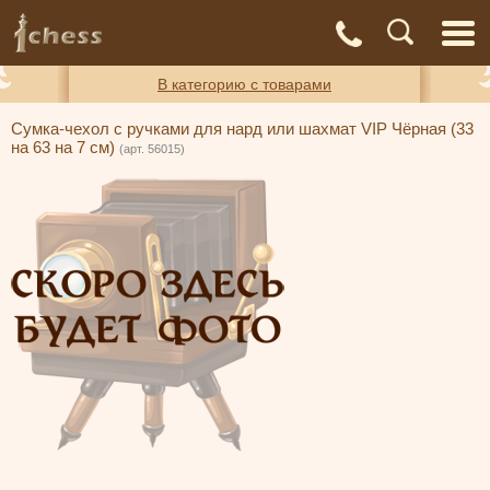
С
Адреса
Доставка
Контакты
О нас
магазинов
и оплата
а
В категорию с товарами
Сумка-чехол с ручками для нард или шахмат VIP Чёрная (33
на 63 на 7 см)
(арт. 56015)