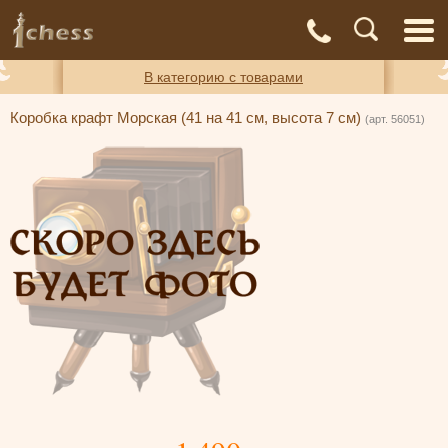
С
Адреса
Доставка
Контакты
О нас
магазинов
и оплата
а
В категорию с товарами
Коробка крафт Морская (41 на 41 см, высота 7 см)
(арт. 56051)