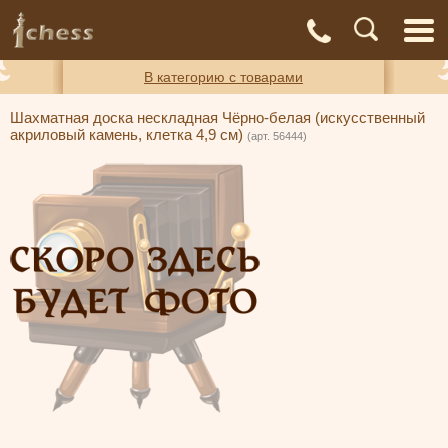
С
Адреса
Доставка
Контакты
О нас
магазинов
и оплата
а
В категорию с товарами
Шахматная доска нескладная Чёрно-белая (искусственный
акриловый камень, клетка 4,9 см)
(арт. 56444)