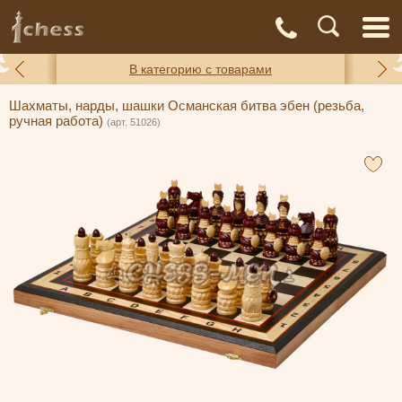
С
Адреса
Доставка
Контакты
О нас
магазинов
и оплата
а
В категорию с товарами
Шахматы, нарды, шашки Османская битва эбен (резьба,
ручная работа)
(арт. 51026)