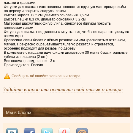
лаками и красками.
Фигурки для шахмат изготовлены полностью вручную мастером резьбы
по дереву и покрыты снаружи лаком
Высота короля 12,5 см, диаметр основания 3,5 см
Высота пешки 8,3 см, диаметр основания 3,2 см
Материал шахматных фигур: липа, сверху все фигуры покрыты
глянцевым лаком
Фигуры для шахмат подклеены снизу тканью, чтобы не царапать доску во
время игры
Древесина липы белая с лёгким розоватым или красноватым оттенком,
мягкая. Прекрасно обрабатывается, легко режется и строгается,
особенно подходит для резьбы по дереву
В комплекте с нардами идут фишки диаметром 30 мм из бука, игральные
кубики из пластика (2 шт.)
Вес шахмат, нард, шашек - 3 кг
Производитель Россия
Сообщить об ошибке в описании товара
Задайте вопрос
или
оставьте свой отзыв о товаре
Мы в блогах