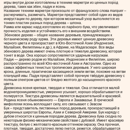
игры внутри доски изготовлены в технике маркетри из ценных пород
дерева, таких как эбен, падук и ясень
Название техники маркетри произошло от французского слова marquer –
расчерчивать, размечать. Маркетри представляет собой один из видов
инкрустации по дереву, при котором мозаичный узор выполняется из
тонких пластин разных пород дерева – шпона.
Рамка или каркас нард изготовлен из парёного бука, что увеличивает
прочность изделия и устойчивость его к внешним воздействиям.
Эбеновое дерево – общее название деревьев, принадлежащих к
ботаническому роду хурма. Эти деревья имеют ценную древесину
черного цвета и произрастают в Юго-Восточной Азии (Индонезия,
Малайзия, Филиппины и др.), в Африке, на Мадагаскаре. Все виды
эбенового дерева имеют очень плотную и тяжелую древесину, которая
тонет в воде. Она хорошо сопротивляется ударным нагрузкам.
Падук — дерево родом из Малайзии, Индонезии и Филиппин, широко
распространено по всей Юго-восточной Азии и Австралии. Одно из
самых эффектных тенистых тропических деревьев. У него широкая
крона, длинные, практически касающиеся земли ветви, похожие на ветви
плачущей ивы. Падук представляет собой прочную твёрдую древесину с
полным спектром цветов от бледно желтого до насыщенного красного
цвета.
Древесина ясеня крепкая, твердая и тяжелая. Она отличается малой
водонепроницаемостью, умеренно усыхает, хорошо обрабатывается и
полируется. Текстура древесины является выразительной и красивой.
Родина ясеня обыкновенного — Европа и Закавказье. В греческой
мифологии ясень воплощает силу, его связывают с Зевсом
Бук – представитель лиственных пород деревьев, произрастающий в
умеренных широтах Европы, Азии и Северной Америки. Бук наряду с
дубом относится к ценным породам дерева. Древесина бука сходна по
некоторым физико-механическим свойствам с дубовой. Имеет красивую
текстуру, белую с желтовато-красным оттенком окраску. Она прочная,
плотная, твердая, достаточно легко гнется, режется, обрабатывается