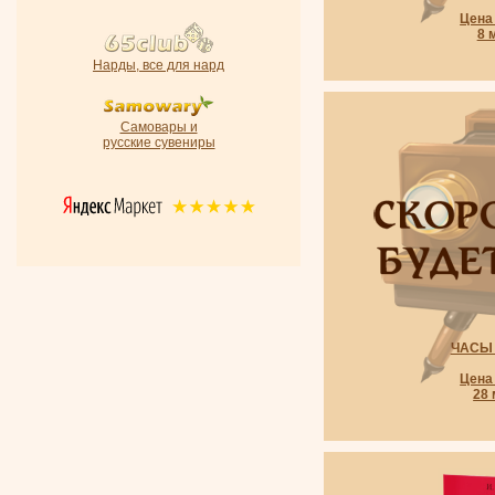
Цена 
8 
Нарды, все для нард
Самовары и
русские сувениры
ЧАСЫ 
Цена 
28