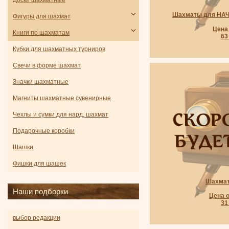
Доски шахматные
Шахматы для НА
Фигуры для шахмат
Цена 
Книги по шахматам
63
Кубки для шахматных турниров
Свечи в форме шахмат
Значки шахматные
Магниты шахматные сувенирные
Чехлы и сумки для нард, шахмат
Подарочные коробки
Шашки
Фишки для шашек
Шахма
Наши подборки
Цена о
31
выбор редакции