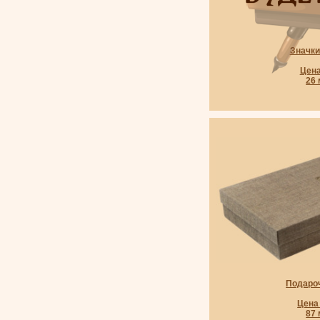
Значк
Цена
26
Подаро
Цена 
87