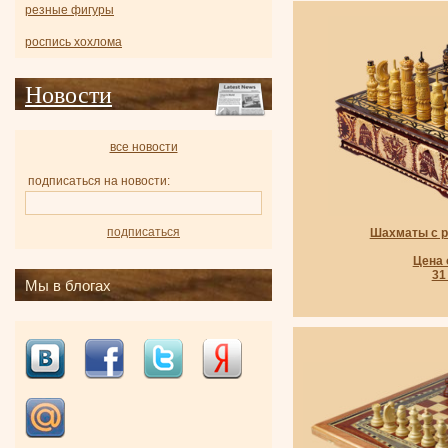
резные фигуры
роспись хохлома
Новости
все новости
подписаться на новости:
подписаться
Шахматы с 
Цена 
31
Мы в блогах