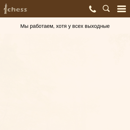
С
Адреса
Доставка
Контакты
О нас
магазинов
и оплата
а
Мы работаем, хотя у всех выходные