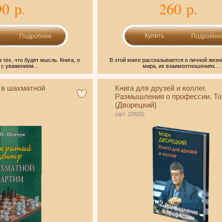
90 р.
260 р.
Подробнее
Подробне
з тех, что будят мысль. Книга, о
В этой книге рассказывается о личной жиз
 с уважением...
мира, их взаимоотношениях...
 в шахматной
Книга для друзей и коллег.
Размышления о профессии. То
(Дворецкий)
(арт. 22825)