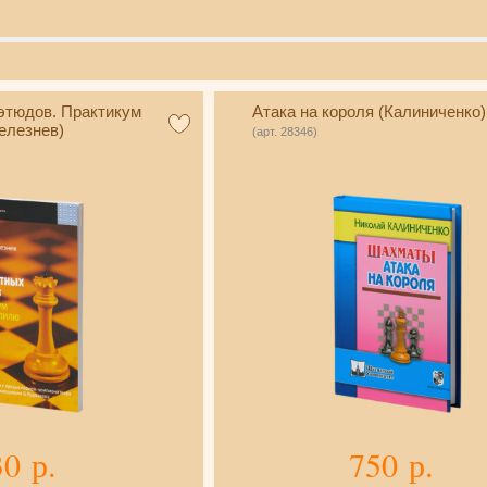
этюдов. Практикум
Атака на короля (Калиниченко)
елезнев)
(арт. 28346)
30 р.
750 р.