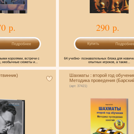
70 р.
290 р.
Подробнее
Подробне
ыми королями, встречи с
64 учебно- познавательных блока для новичк
, необычные сюжеты и...
опытных игроков, а также...
твинник)
Шахматы : второй год обучени
Методика проведения (Барски
(арт. 37421)