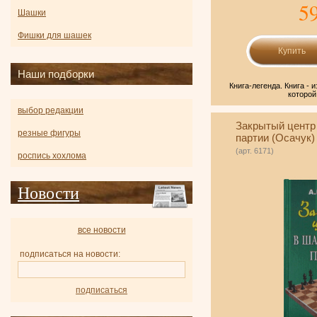
5
Шашки
Фишки для шашек
Наши подборки
Книга-легенда. Книга - и
которой
выбор редакции
Закрытый центр
резные фигуры
партии (Осачук)
(арт. 6171)
роспись хохлома
Новости
все новости
подписаться на новости:
подписаться