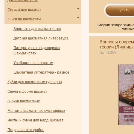
Доски шахматные
Фигуры для шахмат
Книги по шахматам
Сборник этюдов замеча
Блокноты для шахматистов
компози
Детская шахматная литература
Вопросы соврем
теории (Липницк
Литература о выдающихся
(арт. 6158)
шахматистах
Учебники по шахматам
Шахматная литература - разное
Кубки для шахматных турниров
Свечи в форме шахмат
Значки шахматные
Магниты шахматные сувенирные
Чехлы и сумки для нард, шахмат
Подарочные коробки