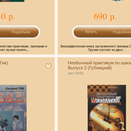
40 р.
690 р.
Подробнее
Подробне
атистам-практикам, тренерам и
Биографическая книга заслуженного тренера 
очет лучше понять...
Грузии состоит из двух...
Гик)
Необычный практикум по шахм
Выпуск 2 (Губницкий)
(арт. 6200)