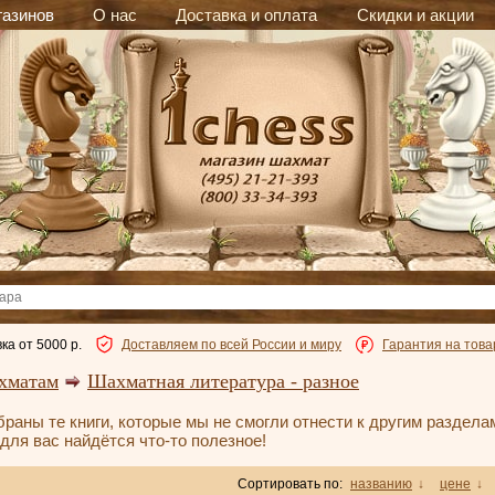
газинов
О нас
Доставка и оплата
Скидки и акции
ка от 5000 р.
Доставляем по всей России и миру
Гарантия на това
хматам
Шахматная литература - разное
раны те книги, которые мы не смогли отнести к другим разделам
для вас найдётся что-то полезное!
Сортировать по:
названию
↓
цене
↓