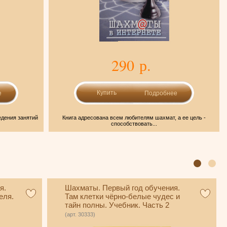
290 р.
е
Подробнее
едения занятий
Книга адресована всем любителям шахмат, а ее цель -
способствовать...
я.
Шахматы. Первый год обучения.
еля.
Там клетки чёрно-белые чудес и
тайн полны. Учебник. Часть 2
(Сухин)
(арт. 30333)