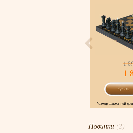
1 190
1 8
-17%
990 р.
1 
Подробнее
здание реализует шахматно-задачную технологию
Размер шахматной доск
развития фундаментальной...
Новинки
(2)