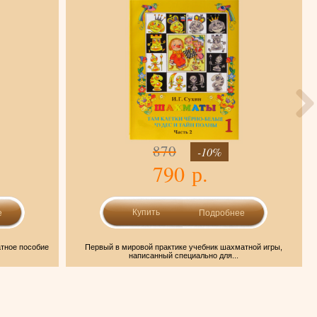
870
-10%
790 р.
е
Подробнее
атное пособие
Первый в мировой практике учебник шахматной игры,
написанный специально для...