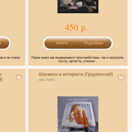
450 р.
е
Подробнее
ов и не очень
Герои книги как выдающиеся гроссмейстеры, так и писатели,
поэты, артисты, ученые...
я.
Шахматы в интернете (Гродзенский)
й)
(арт. 6244)