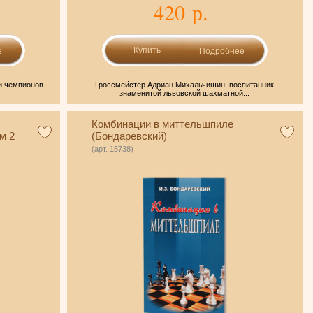
420 р.
е
Подробнее
ни чемпионов
Гроссмейстер Адриан Михальчишин, воспитанник
знаменитой львовской шахматной...
Комбинации в миттельшпиле
м 2
(Бондаревский)
(арт. 15738)