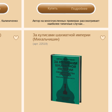
е
Подробнее
. Калиниченко
Автор на многочисленных примерах рассматривает
наиболее типичные случаи...
)
За кулисами шахматной империи
(Михальчишин)
(арт. 22519)