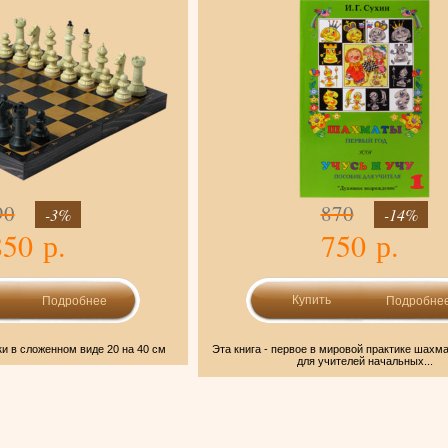
90
870
-3%
-14%
850 р.
750 р.
Подробнее
Подробне
и в сложенном виде 20 на 40 см
Эта книга - первое в мировой практике шахм
для учителей начальных...