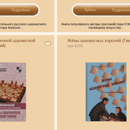
Подробнее
Подробне
тельного русского шахматного
Книга популярного автора гроссмейстера Н.М
тора Алексея...
посвящена искусству...
енной шахматной
Жёны шахматных королей (Гик
ий)
(арт. 6170)