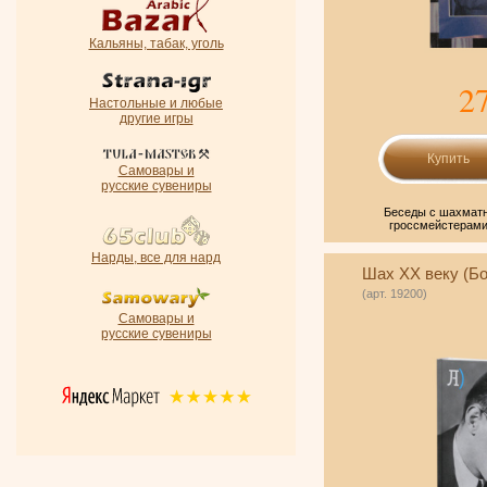
Кальяны, табак, уголь
2
Настольные и любые
другие игры
Самовары и
русские сувениры
Беседы с шахматн
гроссмейстерами
Нарды, все для нард
Шах ХХ веку (Бо
(арт. 19200)
Самовары и
русские сувениры