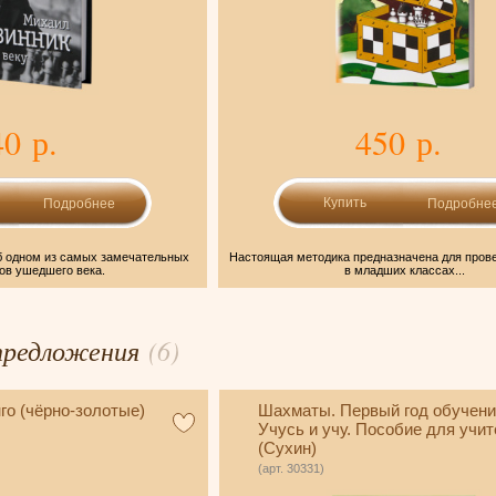
40 р.
450 р.
Подробнее
Подробне
б одном из самых замечательных
Настоящая методика предназначена для пров
ов ушедшего века.
в младших классах...
предложения
(6)
о (чёрно-золотые)
Шахматы. Первый год обучени
Учусь и учу. Пособие для учит
(Сухин)
(арт. 30331)