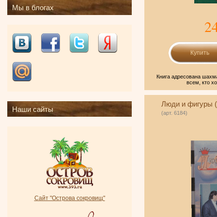
Мы в блогах
2
Книга адресована шахм
всем, кто х
Люди и фигуры (
Наши сайты
(арт. 6184)
Сайт "Острова сокровищ"