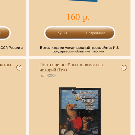
160 р.
е
Подробнее
СССР, России и
В этом издании международный гроссмейстер И.3.
Бондаревский объясняет теорию...
атам.
Полтыщи весёлых шахматных
историй (Гик)
(арт. 6208)