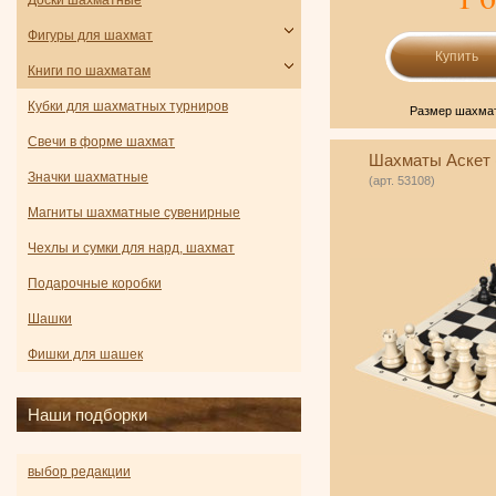
Доски шахматные
Фигуры для шахмат
Книги по шахматам
Кубки для шахматных турниров
Размер шахмат
Свечи в форме шахмат
Шахматы Аскет 
Значки шахматные
(арт. 53108)
Магниты шахматные сувенирные
Чехлы и сумки для нард, шахмат
Подарочные коробки
Шашки
Фишки для шашек
Наши подборки
выбор редакции