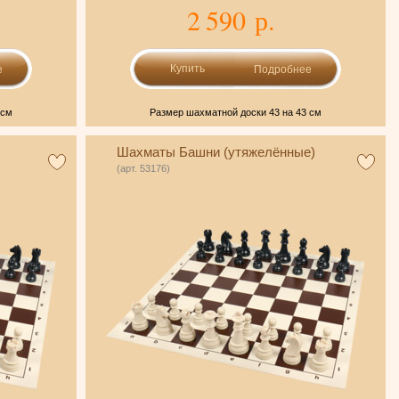
2 590 р.
е
Подробнее
 см
Размер шахматной доски 43 на 43 см
Шахматы Башни (утяжелённые)
(арт. 53176)