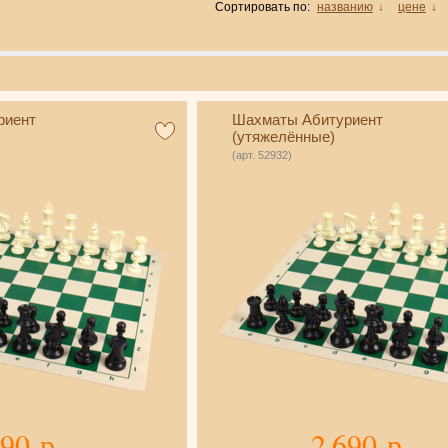
Сортировать по:
названию
↓
цене
↓
риент
Шахматы Абитуриент
(утяжелённые)
(арт. 52932)
690 р.
2 690 р.