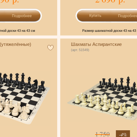
Подробнее
Подробне
ной доски 43 на 43 см
Размер шахматной доски 43 на 43
(утяжелённые)
Шахматы Аспирантские
(арт. 51549)
1 750
-4%