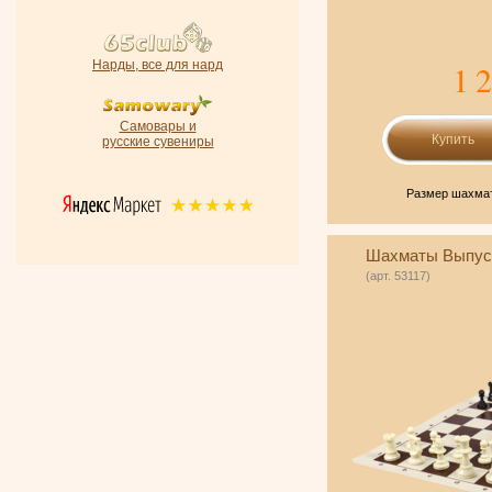
Нарды, все для нард
1 
Самовары и
русские сувениры
Размер шахмат
Шахматы Выпус
(арт. 53117)