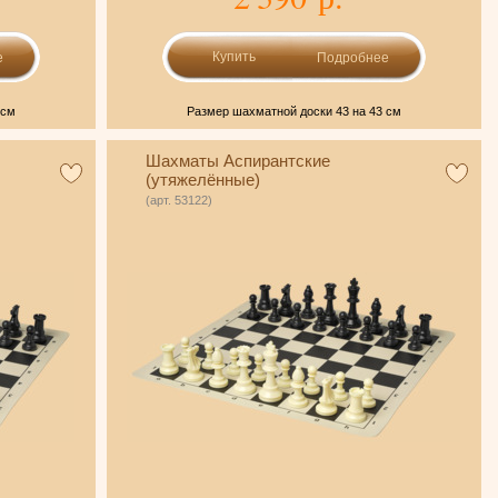
е
Подробнее
 см
Размер шахматной доски 43 на 43 см
Шахматы Аспирантские
(утяжелённые)
(арт. 53122)