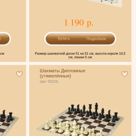
1 190 р.
е
Подробнее
 см
Размер шахматной доски 51 на 51 см, высота короля 10,5
см, пешки 5 см
Шахматы Дипломные
(утяжелённые)
(арт. 53123)