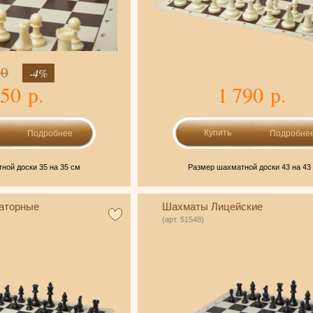
90
-4%
250 р.
1 790 р.
Подробнее
Подробне
ной доски 35 на 35 см
Размер шахматной доски 43 на 43
аторные
Шахматы Лицейские
(арт. 51548)