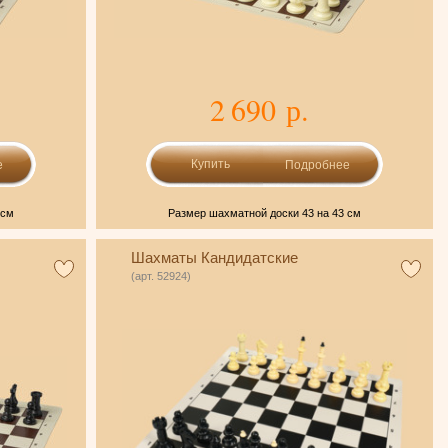
2 690 р.
е
Подробнее
 см
Размер шахматной доски 43 на 43 см
Шахматы Кандидатские
(арт. 52924)