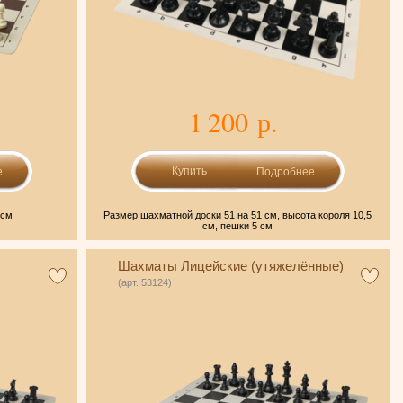
1 200 р.
е
Подробнее
 см
Размер шахматной доски 51 на 51 см, высота короля 10,5
см, пешки 5 см
Шахматы Лицейские (утяжелённые)
(арт. 53124)