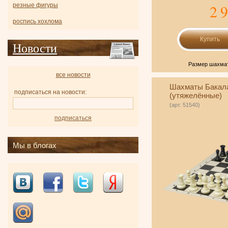
2 
резные фигуры
роспись хохлома
Новости
Размер шахмат
все новости
Шахматы Бакал
подписаться на новости:
(утяжелённые)
(арт. 51540)
подписаться
Мы в блогах