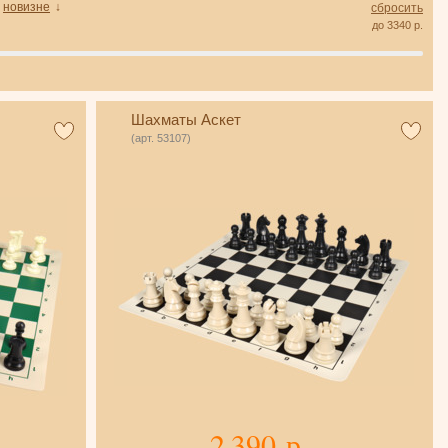
новизне
↓
сбросить
до
3340
р.
Шахматы Аскет
(арт. 53107)
2 390 р.