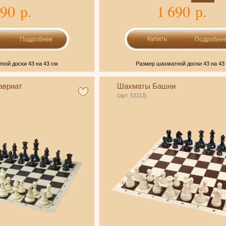
990 р.
1 690 р.
Подробнее
Подробне
ной доски 43 на 43 см
Размер шахматной доски 43 на 43
авриат
Шахматы Башни
(арт. 53113)