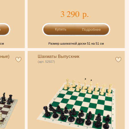
3 290 р.
е
Подробнее
 см
Размер шахматной доски 51 на 51 см
нные)
Шахматы Выпускник
(арт. 52927)