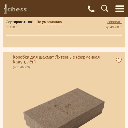
С
Адреса
Доставка
Контакты
О нас
магазинов
и оплата
а
Сортировать по:
По умолчанию
сбросить
от
120
р.
до
49900
р.
Коробка для шахмат Яхтенные (фирменная
Кадун, лён)
(арт. 46609)