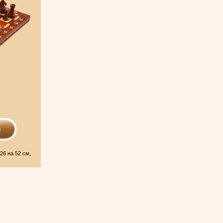
е
6 на 52 см,