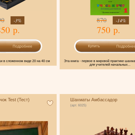
90
870
-3%
-14%
850 р.
750 р.
Подробнее
Подробне
и в сложенном виде 20 на 40 см
Эта книга - первое в мировой практике шахм
для учителей начальных...
ок Test (Тест)
Шахматы Амбассадор
(арт. 6025)