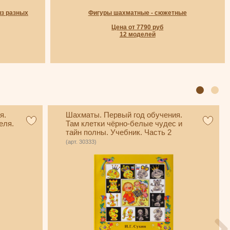
из разных
Фигуры шахматные - сюжетные
Цена от 7790 руб
12 моделей
я.
Шахматы. Первый год обучения.
еля.
Там клетки чёрно-белые чудес и
тайн полны. Учебник. Часть 2
(Сухин)
(арт. 30333)