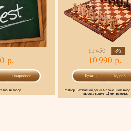
11 450
-5%
0 р.
10 990 р.
Подробнее
Подробне
естовый товар
Размер шахматной доски в сложенном виде 2
высота короля 11 см, высота...