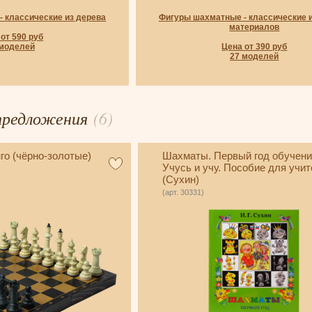
 классические из дерева
Фигуры шахматные - классические 
материалов
от 590 руб
 моделей
Цена от 390 руб
27 моделей
предложения
(6)
о (чёрно-золотые)
Шахматы. Первый год обучени
Учусь и учу. Пособие для учит
(Сухин)
(арт. 30331)