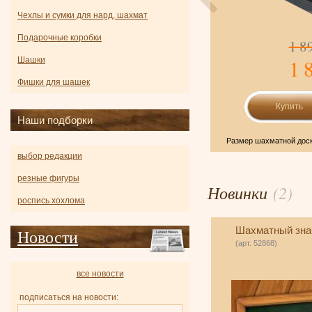
Чехлы и сумки для нард, шахмат
Подарочные коробки
1 190
1 8
-17%
990 р.
1 
Шашки
Фишки для шашек
Подробнее
Наши подборки
здание реализует шахматно-задачную технологию
Размер шахматной доск
развития фундаментальной...
выбор редакции
резные фигуры
Новинки
(2)
роспись хохлома
Шахматный знач
Новости
(арт. 52868)
все новости
подписаться на новости: