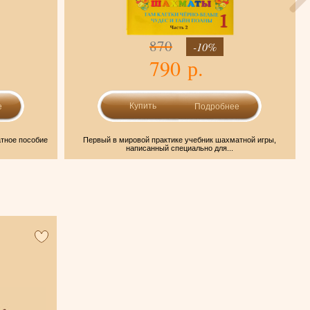
870
-10%
790 р.
е
Подробнее
атное пособие
Первый в мировой практике учебник шахматной игры,
написанный специально для...