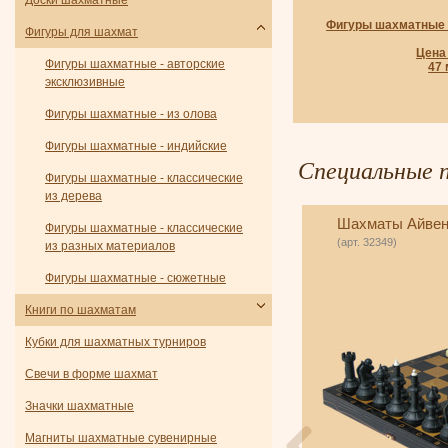
Доски шахматные
Фигуры шахматные -
Фигуры для шахмат
Цена 
Фигуры шахматные - авторские
47
эксклюзивные
Фигуры шахматные - из олова
Фигуры шахматные - индийские
Специальные 
Фигуры шахматные - классические
из дерева
Шахматы. Третий год
Шахматы Айвенг
Фигуры шахматные - классические
обучения.Задачи к курсу шахматы
(арт. 32349)
из разных материалов
школе (Сухин)
арт. 37924)
Фигуры шахматные - сюжетные
Книги по шахматам
Кубки для шахматных турниров
Свечи в форме шахмат
Значки шахматные
Магниты шахматные сувенирные