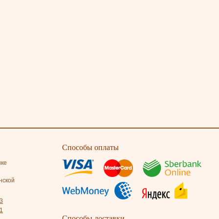
Способы оплаты
нке
нской
3
1
Способы доставки