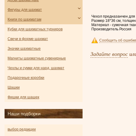
Доски шахматные
Фигуры для шахмат
Чехол предназанчен для
Книги по шахматам
Размер 18*36 см, толщин
Материал - сумочная тка
Производитель Россия
Кубки для шахматных турниров
Свечи в форме шахмат
Сообщить об ошибке
Значки шахматные
Задайте вопрос
ил
Магниты шахматные сувенирные
Чехлы и сумки для нард, шахмат
Подарочные коробки
Шашки
Фишки для шашек
Наши подборки
выбор редакции