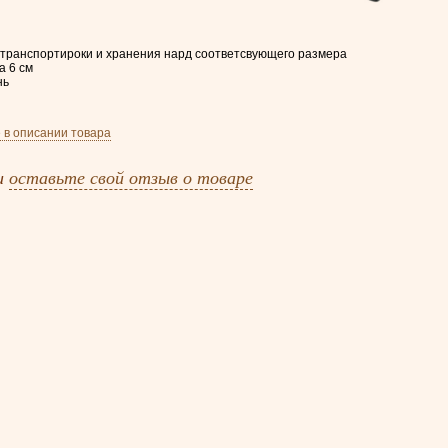
 транспортироки и хранения нард соответсвующего размера
а 6 см
нь
 в описании товара
и
оставьте свой отзыв о товаре