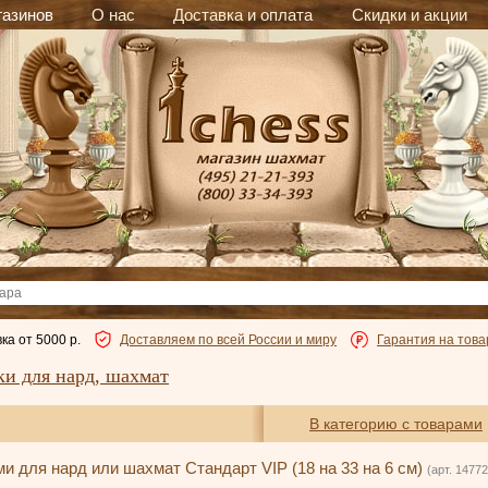
газинов
О нас
Доставка и оплата
Скидки и акции
ка от 5000 р.
Доставляем по всей России и миру
Гарантия на това
ки для нард, шахмат
В категорию с товарами
и для нард или шахмат Стандарт VIP (18 на 33 на 6 см)
(арт. 14772