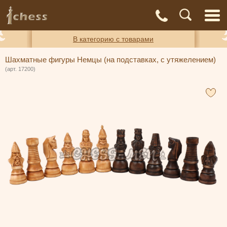
С
Адреса
Доставка
Контакты
О нас
магазинов
и оплата
а
В категорию с товарами
Шахматные фигуры Немцы (на подставках, с утяжелением)
(арт. 17200)