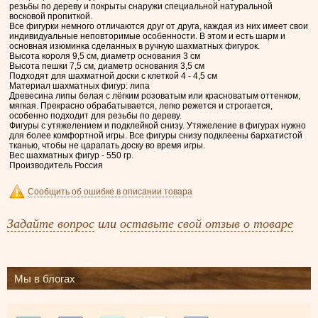
резьбы по дереву и покрыты снаружи специальной натуральной
восковой пропиткой.
Все фигурки немного отличаются друг от друга, каждая из них имеет свои
индивидуальные неповторимые особенности. В этом и есть шарм и
основная изюминка сделанных в ручную шахматных фигурок.
Высота короля 9,5 см, диаметр основания 3 см
Высота пешки 7,5 см, диаметр основания 3,5 см
Подходят для шахматной доски с клеткой 4 - 4,5 см
Материал шахматных фигур: липа
Древесина липы белая с лёгким розоватым или красноватым оттенком,
мягкая. Прекрасно обрабатывается, легко режется и строгается,
особенно подходит для резьбы по дереву.
Фигуры с утяжелением и подклейкой снизу. Утяжеление в фигурах нужно
для более комфортной игры. Все фигуры снизу подклеены бархатистой
тканью, чтобы не царапать доску во время игры.
Вес шахматных фигур - 550 гр.
Производитель Россия
Сообщить об ошибке в описании товара
Задайте вопрос
или
оставьте свой отзыв о товаре
Мы в блогах