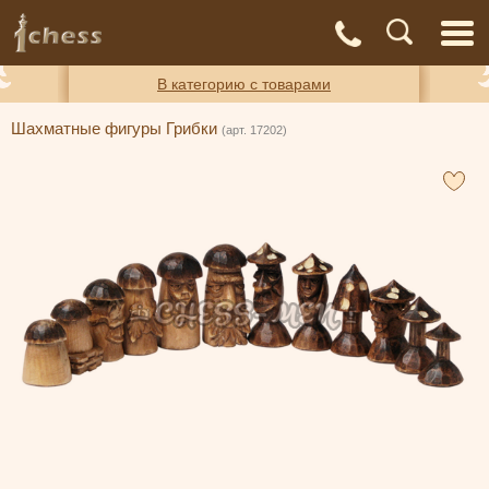
С
Адреса
Доставка
Контакты
О нас
магазинов
и оплата
а
В категорию с товарами
Шахматные фигуры Грибки
(арт. 17202)