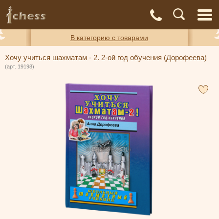
С
Адреса
Доставка
Контакты
О нас
магазинов
и оплата
а
В категорию с товарами
Хочу учиться шахматам - 2. 2-ой год обучения (Дорофеева)
(арт. 19198)