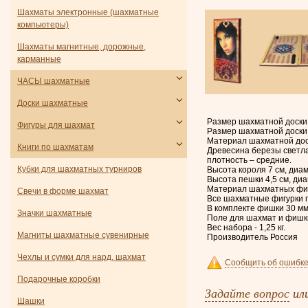
Шахматы электронные (шахматные
компьютеры)
Шахматы магнитные, дорожные,
карманные
ЧАСЫ шахматные
Доски шахматные
Размер шахматной доски 
Фигуры для шахмат
Размер шахматной доски 
Материал шахматной дос
Книги по шахматам
Древесина березы светла
плотность – средние.
Кубки для шахматных турниров
Высота короля 7 см, диам
Высота пешки 4,5 см, диа
Материал шахматных фиг
Свечи в форме шахмат
Все шахматные фигурки п
В комплекте фишки 30 мм 
Значки шахматные
Поле для шахмат и фишки
Вес набора - 1,25 кг.
Магниты шахматные сувенирные
Производитель Россия
Чехлы и сумки для нард, шахмат
Сообщить об ошибке
Подарочные коробки
Задайте вопрос
ил
Шашки