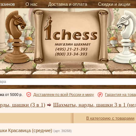
газинов
О нас
Доставка и оплата
Скидки и акции
ка от 5000 р.
Доставляем по всей России и миру
Гарантия на това
рды, шашки (3 в 1)
Шахматы, нарды, шашки 3 в 1 (не
В категорию с товарами
шки Красавица (средние)
(арт. 39268)