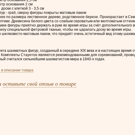
етр основания 2 см
оски с клеткой 3 - 3,5 см
р - граб, сверху фигуры покрыты матовым лаком
днее по размера лиственное дерево, родственное березе. Произрастает в Се
лтики. Древесина белого цвета со слабым сероватым или желтоватым оттенко
акие фигуры приятно держать в руке во время игры за счёт дополнительного 
изу специальной фетровой тканью, чтобы не царапать доску во время игры.
 шелковисто-матовым лаком, что придаёт очень эстетичный вид этому шахма
екта шахматных фигур, созданный в середине XIX века и в настоящее время 
. Комплекты Стаунтон являются рекомендованными для соревнований, прово
рый считался сильнейшим шахматистом мира в 1840-х годах.
 в описании товара
и
оставьте свой отзыв о товаре