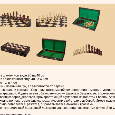
в сложенном виде 20 на 40 см
в разложенном виде 40 на 40 см
о поля 4 см
 - ясень или бук, в зависимости от партии
, твердая и тяжелая. Она отличается малой водонепроницаемостью, умеренн
и красивой. Родина ясеня обыкновенного — Европа и Закавказье. В греческой
твенных пород деревьев, произрастающий в умеренных широтах Европы, Азии
сходна по некоторым физико-механическим свойствам с дубовой. Имеет красив
очно легко гнется, режется, обрабатывается лаками и красками
ен специальный бархатный ложемент для хранения шахматных фигур. Это удоб
етр основания 2,5 см