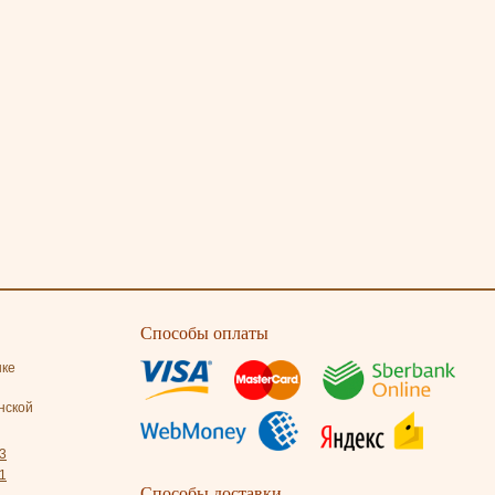
Способы оплаты
нке
нской
3
1
Способы доставки