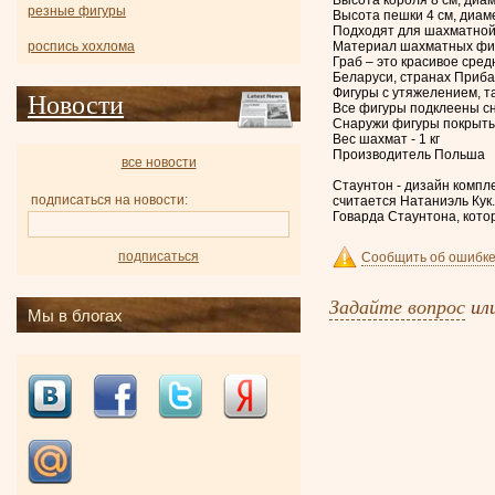
резные фигуры
Высота пешки 4 см, диам
Подходят для шахматной д
Материал шахматных фигу
роспись хохлома
Граб – это красивое сре
Беларуси, странах Приба
Фигуры с утяжелением, т
Новости
Все фигуры подклеены сн
Снаружи фигуры покрыты
Вес шахмат - 1 кг
Производитель Польша
все новости
Стаунтон - дизайн компл
подписаться на новости:
считается Натаниэль Кук
Говарда Стаунтона, кото
подписаться
Сообщить об ошибке
Задайте вопрос
ил
Мы в блогах