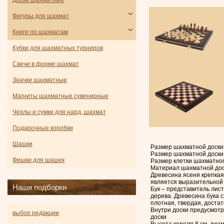
Доски шахматные
Фигуры для шахмат
Книги по шахматам
Кубки для шахматных турниров
Свечи в форме шахмат
Значки шахматные
Магниты шахматные сувенирные
Чехлы и сумки для нард, шахмат
Подарочные коробки
Шашки
Размер шахматной доски 
Размер шахматной доски 
Фишки для шашек
Размер клетки шахматног
Материал шахматной доски
Древесина ясеня крепкая
является выразительной 
Наши подборки
Бук – представитель лис
дерева. Древесина бука 
плотная, твердая, достат
Внутри доски предусмотр
выбор редакции
доски
Высота короля 8 см, диам