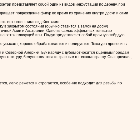
кетри представляет собой один из видов инкрустации по дереву, при
вращает повреждение фигур во время их хранения внутри доски и сами
ость его к внешним воздействиям.
 в закрытом состоянии (обычно ставится 1 замок на доску)
точной Азии и Австралии. Одно из самых эффектных тенистых
е на ветви плачущей ивы. Падук представляет собой прочную твёрдую
о усыхает, хорошо обрабатывается и полируется. Текстура древесины
 и Северной Америки. Бук наряду с дубом относится к ценным породам
ую текстуру, белую с желтовато-красным оттенком окраску. Она прочная,
ся, легко режется и строгается, особенно подходит для резьбы по