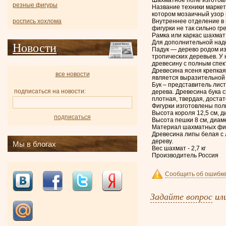
резные фигуры
Название техники маркет
котором мозаичный узор 
Внутреннее отделение в 
роспись хохлома
фигурки не так сильно г
Рамка или каркас шахмат 
Для дополнительной надё
Новости
Падук — дерево родом из
тропических деревьев. У
древесину с полным спек
Древесина ясеня крепкая
все новости
является выразительной 
Бук – представитель лис
подписаться на новости:
дерева. Древесина бука 
плотная, твердая, достат
Фигурки изготовлены пол
Высота короля 12,5 см, д
подписаться
Высота пешки 8 см, диам
Материал шахматных фиг
Древесина липы белая с 
дереву.
Мы в блогах
Вес шахмат - 2,7 кг
Производитель Россия
Сообщить об ошибке
Задайте вопрос
ил