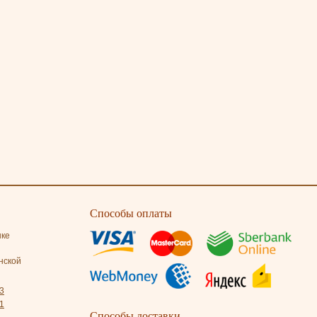
Способы оплаты
нке
нской
3
1
Способы доставки