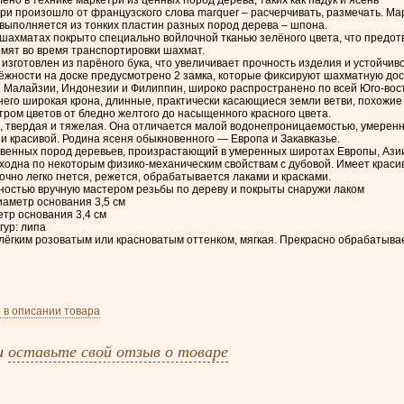
ри произошло от французского слова marquer – расчерчивать, размечать. Мар
выполняется из тонких пластин разных пород дерева – шпона.
шахматах покрыто специально войлочной тканью зелёного цвета, что предот
ремят во время транспортировки шахмат.
изготовлен из парёного бука, что увеличивает прочность изделия и устойчив
жности на доске предусмотрено 2 замка, которые фиксируют шахматную доску
 Малайзии, Индонезии и Филиппин, широко распространено по всей Юго-вос
 него широкая крона, длинные, практически касающиеся земли ветви, похожи
тром цветов от бледно желтого до насыщенного красного цвета.
, твердая и тяжелая. Она отличается малой водонепроницаемостью, умеренн
и красивой. Родина ясеня обыкновенного — Европа и Закавказье.
твенных пород деревьев, произрастающий в умеренных широтах Европы, Азии
сходна по некоторым физико-механическим свойствам с дубовой. Имеет красив
очно легко гнется, режется, обрабатывается лаками и красками.
ностью вручную мастером резьбы по дереву и покрыты снаружи лаком
иаметр основания 3,5 см
етр основания 3,4 см
ур: липа
лёгким розоватым или красноватым оттенком, мягкая. Прекрасно обрабатывает
 в описании товара
и
оставьте свой отзыв о товаре