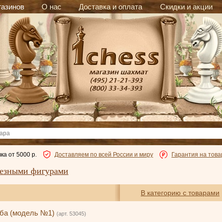
газинов
О нас
Доставка и оплата
Скидки и акции
ка от 5000 р.
Доставляем по всей России и миру
Гарантия на това
езными фигурами
В категорию с товарами
ба (модель №1)
(арт. 53045)