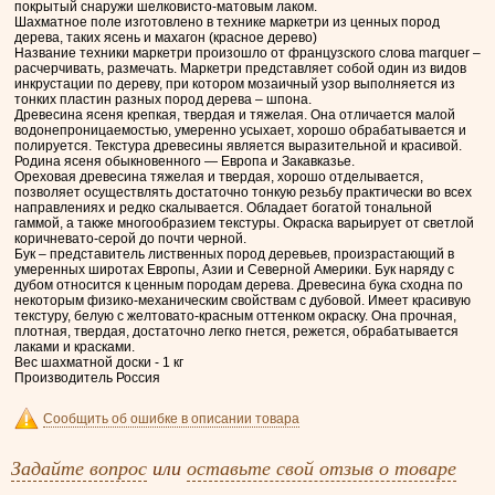
покрытый снаружи шелковисто-матовым лаком.
Шахматное поле изготовлено в технике маркетри из ценных пород
дерева, таких ясень и махагон (красное дерево)
Название техники маркетри произошло от французского слова marquer –
расчерчивать, размечать. Маркетри представляет собой один из видов
инкрустации по дереву, при котором мозаичный узор выполняется из
тонких пластин разных пород дерева – шпона.
Древесина ясеня крепкая, твердая и тяжелая. Она отличается малой
водонепроницаемостью, умеренно усыхает, хорошо обрабатывается и
полируется. Текстура древесины является выразительной и красивой.
Родина ясеня обыкновенного — Европа и Закавказье.
Ореховая древесина тяжелая и твердая, хорошо отделывается,
позволяет осуществлять достаточно тонкую резьбу практически во всех
направлениях и редко скалывается. Обладает богатой тональной
гаммой, а также многообразием текстуры. Окраска варьирует от светлой
коричневато-серой до почти черной.
Бук – представитель лиственных пород деревьев, произрастающий в
умеренных широтах Европы, Азии и Северной Америки. Бук наряду с
дубом относится к ценным породам дерева. Древесина бука сходна по
некоторым физико-механическим свойствам с дубовой. Имеет красивую
текстуру, белую с желтовато-красным оттенком окраску. Она прочная,
плотная, твердая, достаточно легко гнется, режется, обрабатывается
лаками и красками.
Вес шахматной доски - 1 кг
Производитель Россия
Сообщить об ошибке в описании товара
Задайте вопрос
или
оставьте свой отзыв о товаре