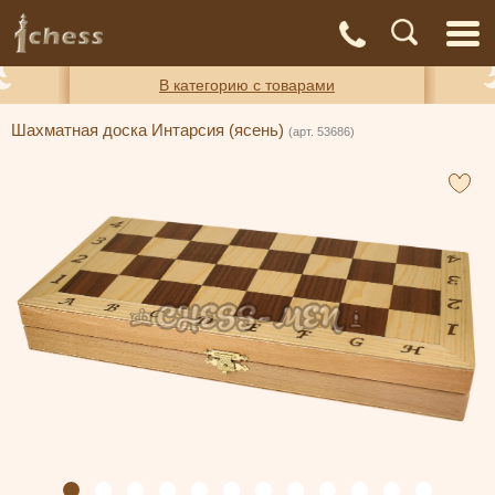
С
Адреса
Доставка
Контакты
О нас
магазинов
и оплата
а
В категорию с товарами
Шахматная доска Интарсия (ясень)
(арт. 53686)