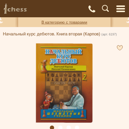
С
Адреса
Доставка
Контакты
О нас
магазинов
и оплата
а
В категорию с товарами
Начальный курс дебютов. Книга вторая (Карпов)
(арт. 6197)