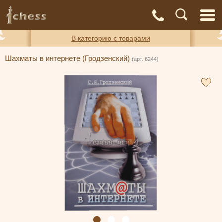
С
Адреса
Доставка
Контакты
О нас
магазинов
и оплата
а
В категорию с товарами
Шахматы в интернете (Гродзенский)
(арт. 6244)