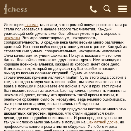
С
Адреса
Доставка
Контакты
О нас
магазинов
и оплата
а
Из истории
шахмат
, мы знаем, что огромной популярностью эта игра
стала пользоваться в начале второго тысячелетия. Каждый
уважающий себя джентльмен был обязан уметь играть хорошо в
шахматы
. Эта игра олицетворяла ум, находчивость,
сообразительность. В средние века было весьма много различных
сражений. Во главе войск всегда стояли умные стратеги. Каждый из
стратегов был умным, сообразительным, находчивым человеком.
Этим качествам их учили шахматы. По сути, шахматы – это поле
битвы. Два войска сражаются друг против друга. Ими командуют
хорошие военноначальники, каждый из которых знает свое дело.
Выигрывал тот, который не допускал грубых ошибок и находил
выход из весьма сложных ситуаций. Одним из военных
стратегических приемов является гамбит. Суть этого хода состоит в
том, что отдав малую часть своих войск, вы заманиваете вашего
врага в ловушку и разбиваете его войска в пух и прах этот прием
был позаимствован из шахмат. Его научились применять именно на
шахматной доске, потому что пробовать такой прием в жизни, в
реальном сражении было бы неразумно, ведь немного ошибившись,
вы теряли свою армию, и становились побежденным.
Спустя многие века, сегодня люди придумали настолько много этих
шахматных хитростей
, приемов, что стали издаваться книги,
диски, где все подробно описывалось. Игрока среднего уровня не
так уж и сложно было заманить в ловушку на
шахматной доске
, но
профессионального игрока этим не обдуришь. У любого игрока
мирового класса есть свой прием, секрет которого никогда не