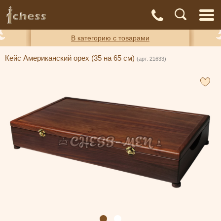
С
Адреса
Доставка
Контакты
О нас
магазинов
и оплата
а
В категорию с товарами
Кейс Американский орех (35 на 65 см)
(арт. 21633)