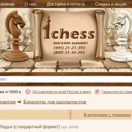
газинов
О нас
Доставка и оплата
Скидки и акции
ка от 5000 р.
Доставляем по всей России и миру
Гарантия на това
хматам
Блокноты для шахматистов
р
В категорию с товарами
 Ладья (стандартный формат)
(арт. 50309)