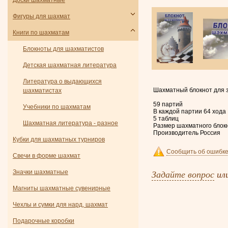
Доски шахматные
Фигуры для шахмат
Книги по шахматам
Блокноты для шахматистов
Детская шахматная литература
Литература о выдающихся
Шахматный блокнот для 
шахматистах
59 партий
Учебники по шахматам
В каждой партии 64 хода
5 таблиц
Шахматная литература - разное
Размер шахматного блокн
Производитель Россия
Кубки для шахматных турниров
Сообщить об ошибке
Свечи в форме шахмат
Задайте вопрос
ил
Значки шахматные
Магниты шахматные сувенирные
Чехлы и сумки для нард, шахмат
Подарочные коробки