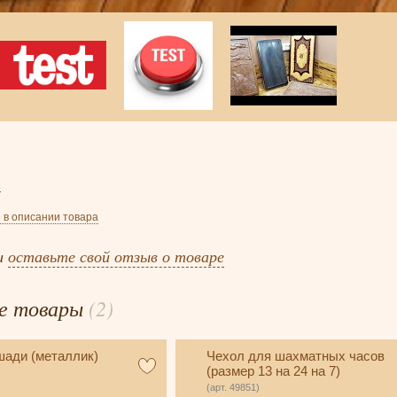
3
 в описании товара
и
оставьте свой отзыв о товаре
е товары
(2)
шади (металлик)
Чехол для шахматных часов
(размер 13 на 24 на 7)
(арт. 49851)