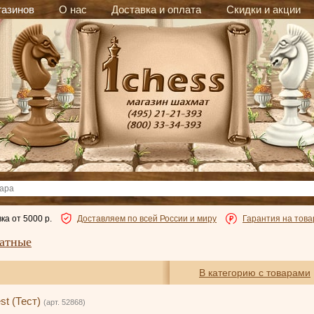
газинов
О нас
Доставка и оплата
Скидки и акции
ка от 5000 р.
Доставляем по всей России и миру
Гарантия на това
атные
В категорию с товарами
st (Тест)
(арт. 52868)