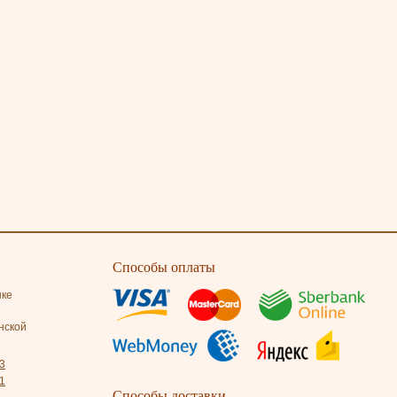
Способы оплаты
нке
нской
3
1
Способы доставки