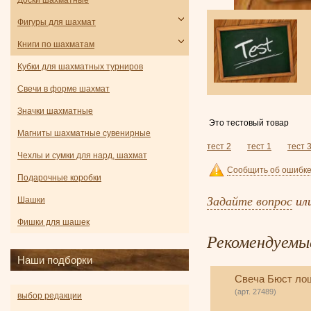
Доски шахматные
Фигуры для шахмат
Книги по шахматам
Кубки для шахматных турниров
Свечи в форме шахмат
Значки шахматные
Это тестовый товар
Магниты шахматные сувенирные
тест 2
тест 1
тест 
Чехлы и сумки для нард, шахмат
Сообщить об ошибке
Подарочные коробки
Задайте вопрос
ил
Шашки
Фишки для шашек
Рекомендуемы
Наши подборки
Свеча Бюст ло
(арт. 27489)
выбор редакции