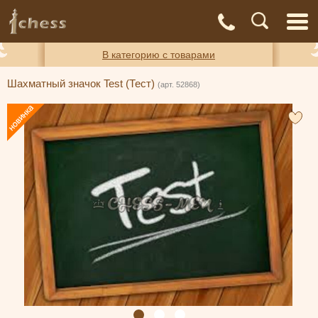
С
Адреса
Доставка
Контакты
О нас
магазинов
и оплата
а
В категорию с товарами
Шахматный значок Test (Тест)
(арт. 52868)