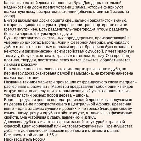
Каркас шахматной доски выполнен из бука. Для дополнительной
надёжности на доске предусмотрено 2 замка, которые фиксируют
шахматную доску в закрытом состоянии (обычно ставится 1 замок на
доску)
Внутри шахматная доска обшита специальной бархатистой тканью,
которая защищает фигуры от ударов и при транспортировке они не
гремят внутри неё. Есть разделитель-перегородка, чтобы разделять
белые и чёрные фигуры друг от друга.
Бук – представитель лиственных пород деревьев, произрастающий в
умеренных широтах Европы, Азии и Северной Америки. Бук наряду с
дубом относится к ценным породам дерева. Древесина бука сходна по
некоторым физико-механическим свойствам с дубовой. Имеет красивую
текстуру, белую с желтовато-красным оттенком окраску. Она прочная,
плотная, твердая, достаточно легко гнется, режется, обрабатывается
лаками и красками.
Шахматное поле выполнено в технике маркетри из венге и дуба, по
периметру доска окантована рамкой из махагона, на которую нанесена
шахматная нотация.
Название техники маркетри произошло от французского слова marquer –
расчерчивать, размечать. Маркетри представляет собой один из видов
инкрустации по дереву, при котором мозаичный узор выполняется из
тонких пластин разных пород дерева – шпона.
Венге — редкая и ценная порода тропической древесины, получаемая
из дерева Венге произрастающего в Центральной Африке. Древесина
венге – одна из самых лучших и дорогих, и не только благодаря своему
изысканному цвету и «грубоватой» текстуре, а также из-за физических
свойств. Она устойчива к удару, давлению и изгибу.
Древесина дуба отличается выразительной структурой и красивой
окраской. Цвет коричневый или желтовато-коричневый. Преимущества
дуба — в долговечности, высокой прочности и стойкости к влаге.
Вес шахматной доски - 1,55 кг
Производитель Россия