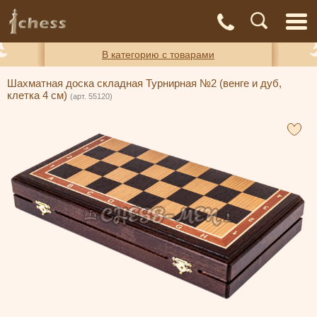
С
Адреса
Доставка
Контакты
О нас
магазинов
и оплата
а
В категорию с товарами
Шахматная доска складная Турнирная №2 (венге и дуб,
клетка 4 см)
(арт. 55120)