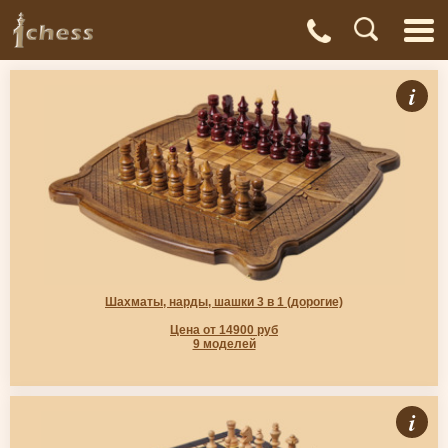
С
Адреса
Доставка
Контакты
О нас
магазинов
и оплата
а
Шахматы, нарды, шашки 3 в 1 (дорогие)
Цена от 14900 руб
9 моделей