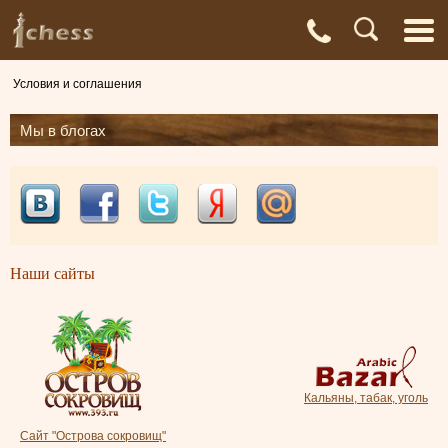
С
Адреса
Доставка
Контакты
О нас
магазинов
и оплата
а
Условия и соглашения
Мы в блогах
Наши сайты
Кальяны, табак, уголь
Сайт "Острова сокровищ"